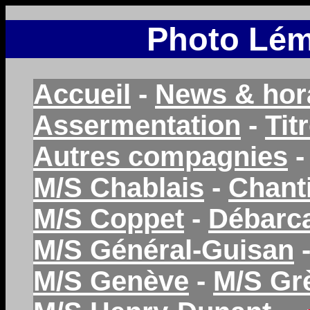
Photo Lém
Accueil
-
News & hor
Assermentation
-
Tit
Autres compagnies
M/S Chablais
-
Chant
M/S Coppet
-
Débarc
M/S Général-Guisan
M/S Genève
-
M/S Gr