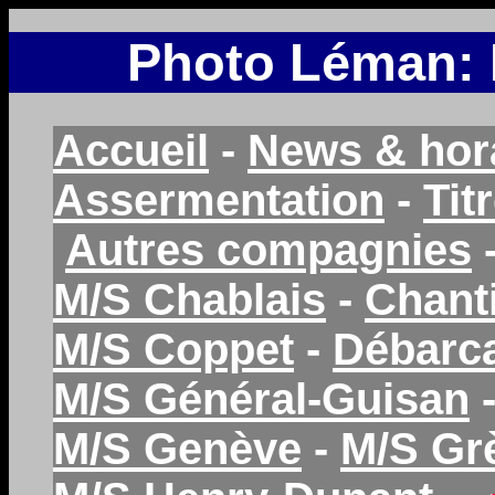
Photo Léman: M
Accueil
-
News & hor
Assermentation
-
Tit
Autres compagnies
M/S Chablais
-
Chant
M/S Coppet
-
Débarc
M/S Général-Guisan
M/S Genève
-
M/S Gr