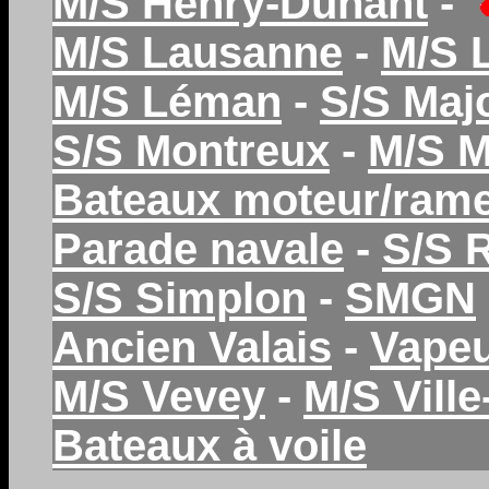
M/S Henry-Dunant
-
M/S Lausanne
-
M/S 
M/S Léman
-
S/S Maj
S/S Montreux
-
M/S 
Bateaux moteur/ram
Parade navale
-
S/S 
S/S Simplon
-
SMGN
Ancien Valais
-
Vapeu
M/S Vevey
-
M/S Vill
Bateaux à voile